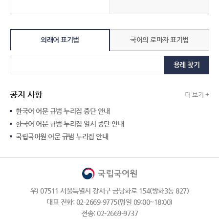
외래어 표기법
국어의 로마자 표기법
용례 찾기
공지 사항
더 보기 +
한국어 어문 규범 누리집 중단 안내
한국어 어문 규범 누리집 일시 중단 안내
국립국어원 어문 규범 누리집 안내
우) 07511 서울특별시 강서구 금낭화로 154(방화3동 827)
대표 전화: 02-2669-9775(평일 09:00~18:00)
전송: 02-2669-9737