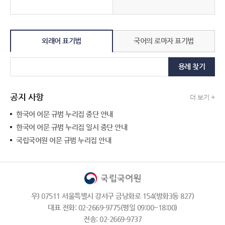
외래어 표기법
국어의 로마자 표기법
용례 찾기
공지 사항
더 보기 +
한국어 어문 규범 누리집 중단 안내
한국어 어문 규범 누리집 일시 중단 안내
국립국어원 어문 규범 누리집 안내
우) 07511 서울특별시 강서구 금낭화로 154(방화3동 827)
대표 전화: 02-2669-9775(평일 09:00~18:00)
전송: 02-2669-9737