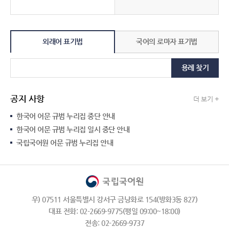
외래어 표기법
국어의 로마자 표기법
용례 찾기
공지 사항
더 보기 +
한국어 어문 규범 누리집 중단 안내
한국어 어문 규범 누리집 일시 중단 안내
국립국어원 어문 규범 누리집 안내
우) 07511 서울특별시 강서구 금낭화로 154(방화3동 827)
대표 전화: 02-2669-9775(평일 09:00~18:00)
전송: 02-2669-9737