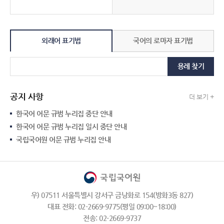
외래어 표기법
국어의 로마자 표기법
용례 찾기
공지 사항
더 보기 +
한국어 어문 규범 누리집 중단 안내
한국어 어문 규범 누리집 일시 중단 안내
국립국어원 어문 규범 누리집 안내
우) 07511 서울특별시 강서구 금낭화로 154(방화3동 827)
대표 전화: 02-2669-9775(평일 09:00~18:00)
전송: 02-2669-9737