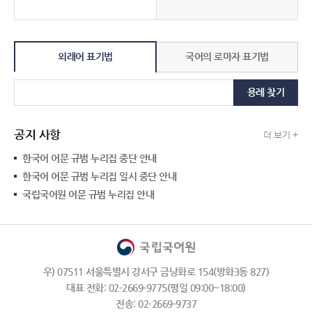
외래어 표기법
국어의 로마자 표기법
용례 찾기
공지 사항
더 보기 +
한국어 어문 규범 누리집 중단 안내
한국어 어문 규범 누리집 일시 중단 안내
국립국어원 어문 규범 누리집 안내
우) 07511 서울특별시 강서구 금낭화로 154(방화3동 827)
대표 전화: 02-2669-9775(평일 09:00~18:00)
전송: 02-2669-9737