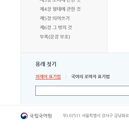
제4장 형태에 관한 것
제5장 띄어쓰기
제6장 그 밖의 것
부록(문장 부호)
용례 찾기
외래어 표기법
국어의 로마자 표기법
우) 07511 서울특별시 강서구 금낭화로 