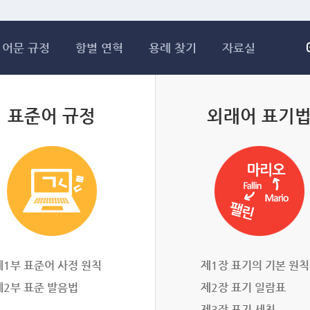
메인콘텐츠 바로가기
어문 규정
항별 연혁
용례 찾기
자료실
표준어 규정
외래어 표기
제1부 표준어 사정 원칙
제1장 표기의 기본 원칙
제2부 표준 발음법
제2장 표기 일람표
제3장 표기 세칙