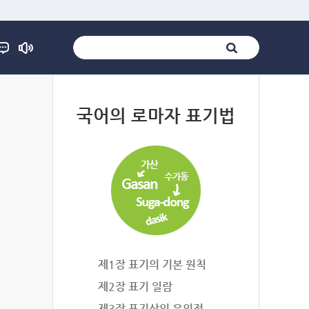
법
국어의 로마자 표기법
제1장 표기의 기본 원칙
제2장 표기 일람
제3장 표기상의 유의점