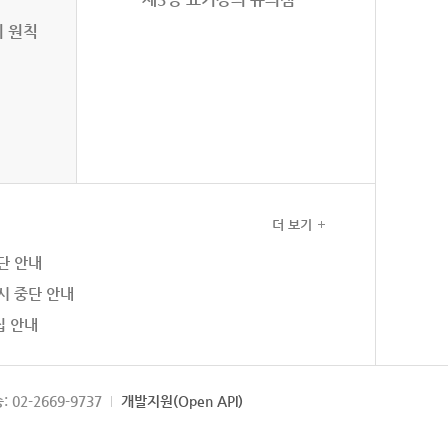
의 원칙
더 보기
단 안내
시 중단 안내
집 안내
: 02-2669-9737
개발지원(Open API)