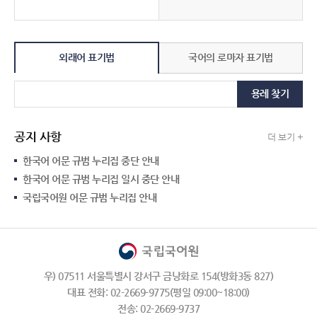
외래어 표기법
국어의 로마자 표기법
용례 찾기
공지 사항
더 보기 +
한국어 어문 규범 누리집 중단 안내
한국어 어문 규범 누리집 일시 중단 안내
국립국어원 어문 규범 누리집 안내
우) 07511 서울특별시 강서구 금낭화로 154(방화3동 827)
대표 전화: 02-2669-9775(평일 09:00~18:00)
전송: 02-2669-9737