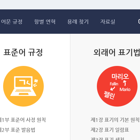
메인콘텐츠 바로가기
어문 규정
항별 연혁
용례 찾기
자료실
표준어 규정
외래어 표기
제1부 표준어 사정 원칙
제1장 표기의 기본 원칙
제2부 표준 발음법
제2장 표기 일람표
제3장 표기 세칙