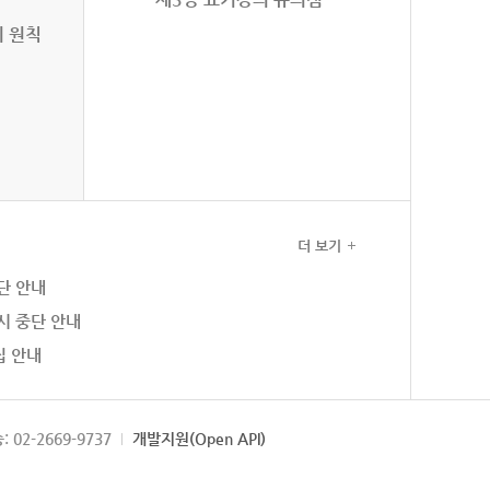
의 원칙
더 보기
단 안내
시 중단 안내
집 안내
: 02-2669-9737
개발지원(Open API)