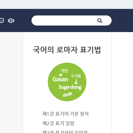
법
국어의 로마자 표기법
제1장 표기의 기본 원칙
제2장 표기 일람
제3장 표기상의 유의점