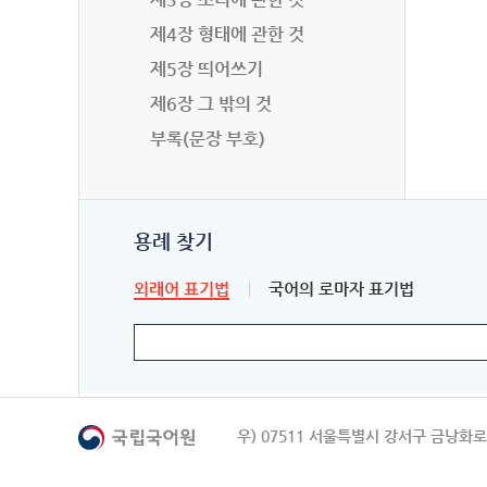
제4장 형태에 관한 것
제5장 띄어쓰기
제6장 그 밖의 것
부록(문장 부호)
용례 찾기
외래어 표기법
국어의 로마자 표기법
우) 07511 서울특별시 강서구 금낭화로 