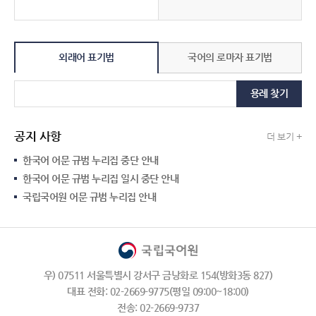
외래어 표기법
국어의 로마자 표기법
용례 찾기
공지 사항
더 보기 +
한국어 어문 규범 누리집 중단 안내
한국어 어문 규범 누리집 일시 중단 안내
국립국어원 어문 규범 누리집 안내
우) 07511 서울특별시 강서구 금낭화로 154(방화3동 827)
대표 전화: 02-2669-9775(평일 09:00~18:00)
전송: 02-2669-9737