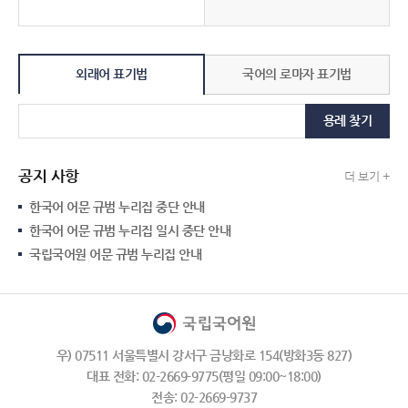
외래어 표기법
국어의 로마자 표기법
용례 찾기
공지 사항
더 보기 +
한국어 어문 규범 누리집 중단 안내
한국어 어문 규범 누리집 일시 중단 안내
국립국어원 어문 규범 누리집 안내
우) 07511 서울특별시 강서구 금낭화로 154(방화3동 827)
대표 전화: 02-2669-9775(평일 09:00~18:00)
전송: 02-2669-9737