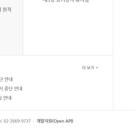
의 원칙
더 보기
단 안내
시 중단 안내
집 안내
: 02-2669-9737
개발지원(Open API)