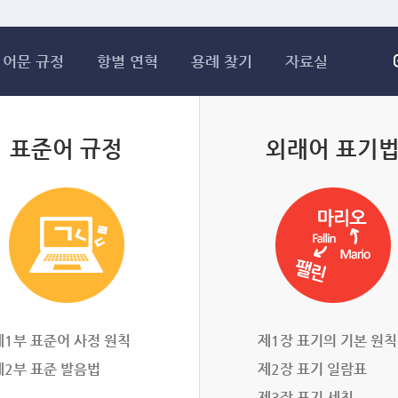
메인콘텐츠 바로가기
어문 규정
항별 연혁
용례 찾기
자료실
표준어 규정
외래어 표기
제1부 표준어 사정 원칙
제1장 표기의 기본 원칙
제2부 표준 발음법
제2장 표기 일람표
제3장 표기 세칙