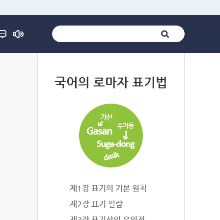
법
국어의 로마자 표기법
제1장 표기의 기본 원칙
제2장 표기 일람
제3장 표기상의 유의점