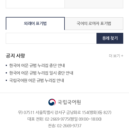
외래어 표기법
국어의 로마자 표기법
용례 찾기
공지 사항
더 보기 +
한국어 어문 규범 누리집 중단 안내
한국어 어문 규범 누리집 일시 중단 안내
국립국어원 어문 규범 누리집 안내
우) 07511 서울특별시 강서구 금낭화로 154(방화3동 827)
대표 전화: 02-2669-9775(평일 09:00~18:00)
전송: 02-2669-9737