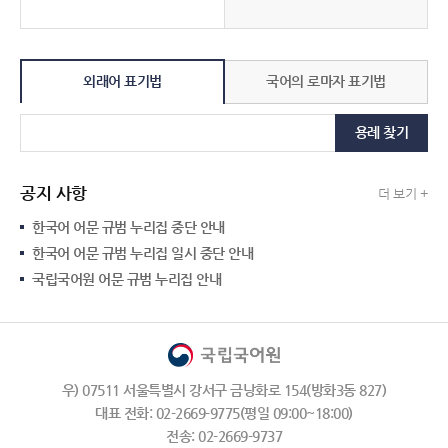
외래어 표기법
국어의 로마자 표기법
용례 찾기
공지 사항
더 보기 +
한국어 어문 규범 누리집 중단 안내
한국어 어문 규범 누리집 일시 중단 안내
국립국어원 어문 규범 누리집 안내
우) 07511 서울특별시 강서구 금낭화로 154(방화3동 827)
대표 전화: 02-2669-9775(평일 09:00~18:00)
전송: 02-2669-9737