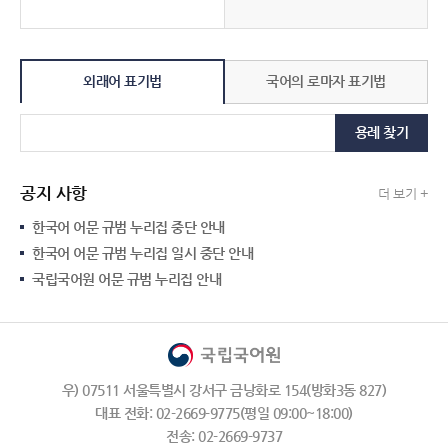
외래어 표기법
국어의 로마자 표기법
용례 찾기
공지 사항
더 보기 +
한국어 어문 규범 누리집 중단 안내
한국어 어문 규범 누리집 일시 중단 안내
국립국어원 어문 규범 누리집 안내
우) 07511 서울특별시 강서구 금낭화로 154(방화3동 827)
대표 전화: 02-2669-9775(평일 09:00~18:00)
전송: 02-2669-9737