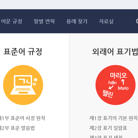
메인콘텐츠 바로가기
어문 규정
항별 연혁
용례 찾기
자료실
표준어 규정
외래어 표기
제1부 표준어 사정 원칙
제1장 표기의 기본 원칙
제2부 표준 발음법
제2장 표기 일람표
제3장 표기 세칙