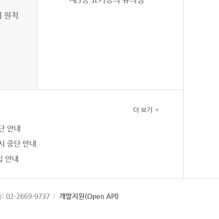
의 원칙
더 보기
단 안내
시 중단 안내
집 안내
: 02-2669-9737
개발지원(Open API)