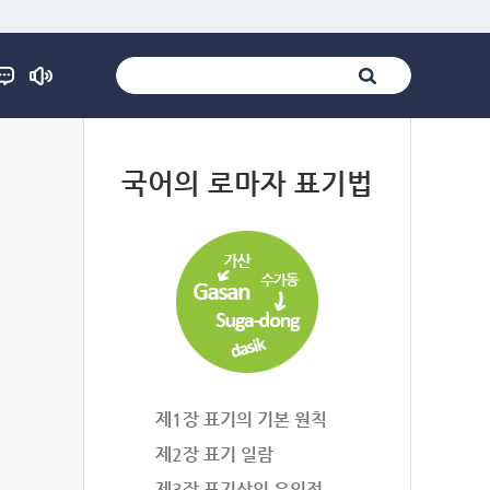
법
국어의 로마자 표기법
제1장 표기의 기본 원칙
제2장 표기 일람
제3장 표기상의 유의점