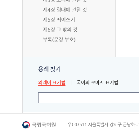
제4장 형태에 관한 것
제5장 띄어쓰기
제6장 그 밖의 것
부록(문장 부호)
용례 찾기
외래어 표기법
국어의 로마자 표기법
우) 07511 서울특별시 강서구 금낭화로 