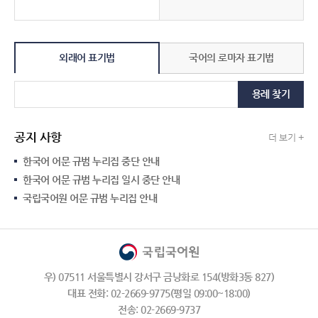
외래어 표기법
국어의 로마자 표기법
용례 찾기
공지 사항
더 보기 +
한국어 어문 규범 누리집 중단 안내
한국어 어문 규범 누리집 일시 중단 안내
국립국어원 어문 규범 누리집 안내
우) 07511 서울특별시 강서구 금낭화로 154(방화3동 827)
대표 전화: 02-2669-9775(평일 09:00~18:00)
전송: 02-2669-9737