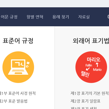
메인콘텐츠 바로가기
어문 규정
항별 연혁
용례 찾기
자료실
표준어 규정
외래어 표기
제1부 표준어 사정 원칙
제1장 표기의 기본 원칙
제2부 표준 발음법
제2장 표기 일람표
제3장 표기 세칙