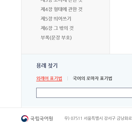
제4장 형태에 관한 것
제5장 띄어쓰기
제6장 그 밖의 것
부록(문장 부호)
용례 찾기
외래어 표기법
국어의 로마자 표기법
우) 07511 서울특별시 강서구 금낭화로 