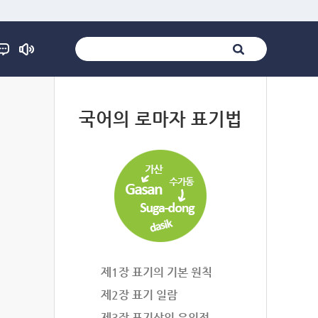
법
국어의 로마자 표기법
제1장 표기의 기본 원칙
제2장 표기 일람
제3장 표기상의 유의점