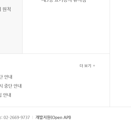
의 원칙
더 보기
단 안내
시 중단 안내
집 안내
: 02-2669-9737
개발지원(Open API)