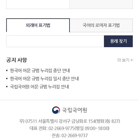
외래어 표기법
국어의 로마자 표기법
용례 찾기
공지 사항
더 보기 +
한국어 어문 규범 누리집 중단 안내
한국어 어문 규범 누리집 일시 중단 안내
국립국어원 어문 규범 누리집 안내
우) 07511 서울특별시 강서구 금낭화로 154(방화3동 827)
대표 전화: 02-2669-9775(평일 09:00~18:00)
전송: 02-2669-9737