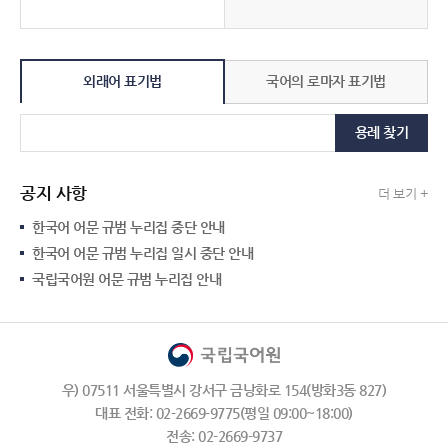
외래어 표기법
국어의 로마자 표기법
용례 찾기
공지 사항
더 보기 +
한국어 어문 규범 누리집 중단 안내
한국어 어문 규범 누리집 일시 중단 안내
국립국어원 어문 규범 누리집 안내
우) 07511 서울특별시 강서구 금낭화로 154(방화3동 827)
대표 전화: 02-2669-9775(평일 09:00~18:00)
전송: 02-2669-9737