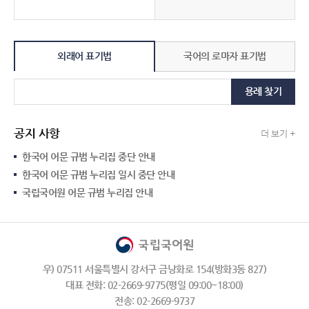
외래어 표기법
국어의 로마자 표기법
용례 찾기
공지 사항
더 보기 +
한국어 어문 규범 누리집 중단 안내
한국어 어문 규범 누리집 일시 중단 안내
국립국어원 어문 규범 누리집 안내
우) 07511 서울특별시 강서구 금낭화로 154(방화3동 827)
대표 전화: 02-2669-9775(평일 09:00~18:00)
전송: 02-2669-9737