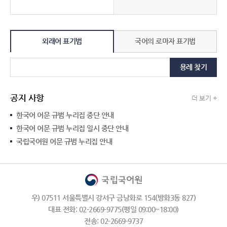
외래어 표기법
국어의 로마자 표기법
용례 찾기
공지 사항
더 보기 +
한국어 어문 규범 누리집 중단 안내
한국어 어문 규범 누리집 일시 중단 안내
국립국어원 어문 규범 누리집 안내
우) 07511 서울특별시 강서구 금낭화로 154(방화3동 827)
대표 전화: 02-2669-9775(평일 09:00~18:00)
전송: 02-2669-9737