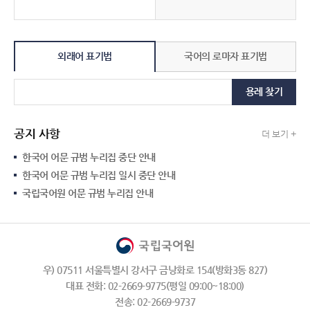
외래어 표기법
국어의 로마자 표기법
용례 찾기
공지 사항
더 보기 +
한국어 어문 규범 누리집 중단 안내
한국어 어문 규범 누리집 일시 중단 안내
국립국어원 어문 규범 누리집 안내
우) 07511 서울특별시 강서구 금낭화로 154(방화3동 827)
대표 전화: 02-2669-9775(평일 09:00~18:00)
전송: 02-2669-9737