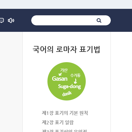
법
국어의 로마자 표기법
제1장 표기의 기본 원칙
제2장 표기 일람
제3장 표기상의 유의점