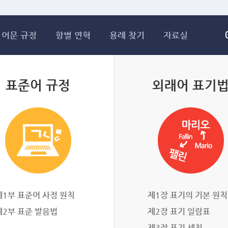
메인콘텐츠 바로가기
어문 규정
항별 연혁
용례 찾기
자료실
표준어 규정
외래어 표기
제1부 표준어 사정 원칙
제1장 표기의 기본 원칙
제2부 표준 발음법
제2장 표기 일람표
제3장 표기 세칙