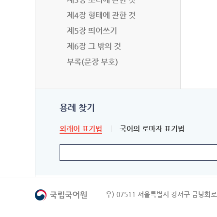
제4장 형태에 관한 것
제5장 띄어쓰기
제6장 그 밖의 것
부록(문장 부호)
용례 찾기
외래어 표기법
국어의 로마자 표기법
우) 07511 서울특별시 강서구 금낭화로 