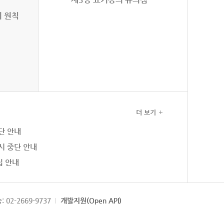
의 원칙
더 보기
단 안내
시 중단 안내
집 안내
: 02-2669-9737
개발지원(Open API)