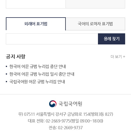
외래어 표기법
국어의 로마자 표기법
용례 찾기
공지 사항
더 보기 +
한국어 어문 규범 누리집 중단 안내
한국어 어문 규범 누리집 일시 중단 안내
국립국어원 어문 규범 누리집 안내
우) 07511 서울특별시 강서구 금낭화로 154(방화3동 827)
대표 전화: 02-2669-9775(평일 09:00~18:00)
전송: 02-2669-9737