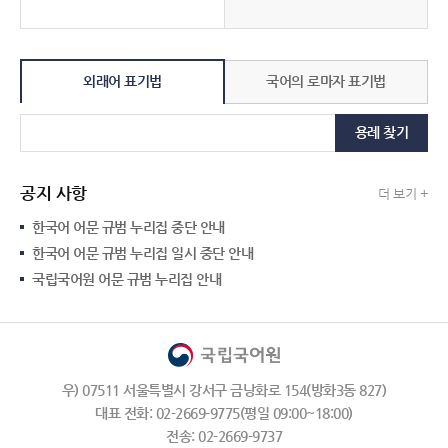
외래어 표기법
국어의 로마자 표기법
용례 찾기
공지 사항
더 보기 +
한국어 어문 규범 누리집 중단 안내
한국어 어문 규범 누리집 일시 중단 안내
국립국어원 어문 규범 누리집 안내
우) 07511 서울특별시 강서구 금낭화로 154(방화3동 827)
대표 전화: 02-2669-9775(평일 09:00~18:00)
전송: 02-2669-9737