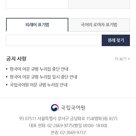
외래어 표기법
국어의 로마자 표기법
용례 찾기
공지 사항
더 보기 +
한국어 어문 규범 누리집 중단 안내
한국어 어문 규범 누리집 일시 중단 안내
국립국어원 어문 규범 누리집 안내
우) 07511 서울특별시 강서구 금낭화로 154(방화3동 827)
대표 전화: 02-2669-9775(평일 09:00~18:00)
전송: 02-2669-9737