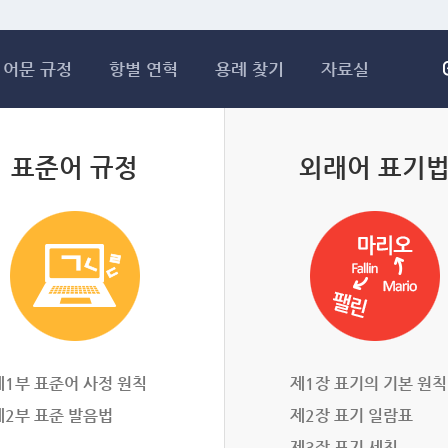
메인콘텐츠 바로가기
어문 규정
항별 연혁
용례 찾기
자료실
표준어 규정
외래어 표기
제1부 표준어 사정 원칙
제1장 표기의 기본 원칙
제2부 표준 발음법
제2장 표기 일람표
제3장 표기 세칙