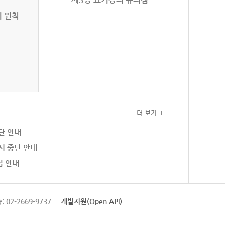
의 원칙
더 보기
단 안내
시 중단 안내
집 안내
: 02-2669-9737
개발지원(Open API)