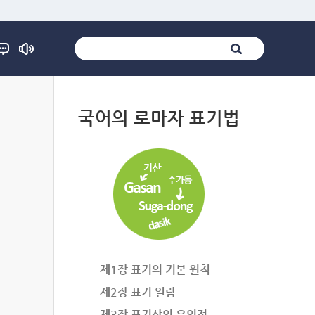
법
국어의 로마자 표기법
제1장 표기의 기본 원칙
제2장 표기 일람
제3장 표기상의 유의점