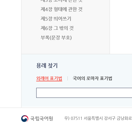
제4장 형태에 관한 것
제5장 띄어쓰기
제6장 그 밖의 것
부록(문장 부호)
용례 찾기
외래어 표기법
국어의 로마자 표기법
우) 07511 서울특별시 강서구 금낭화로 