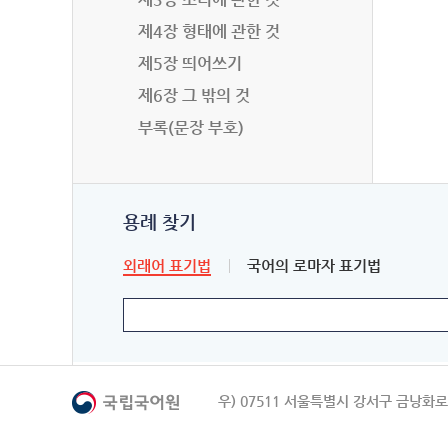
제4장 형태에 관한 것
제5장 띄어쓰기
제6장 그 밖의 것
부록(문장 부호)
용례 찾기
외래어 표기법
국어의 로마자 표기법
우) 07511 서울특별시 강서구 금낭화로 