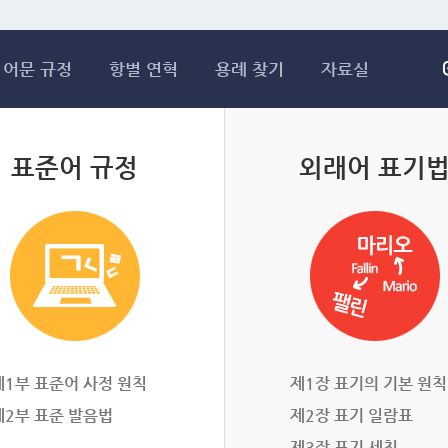
메인콘텐츠 바로가기
어문 규정
항별 연혁
용례 찾기
자료실
표준어 규정
외래어 표기
제1부 표준어 사정 원칙
제1장 표기의 기본 원칙
제2부 표준 발음법
제2장 표기 일람표
제3장 표기 세칙