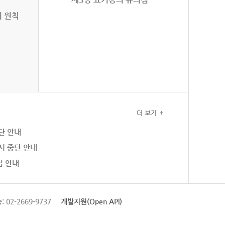
의 원칙
더 보기
단 안내
시 중단 안내
집 안내
: 02-2669-9737
개발지원(Open API)