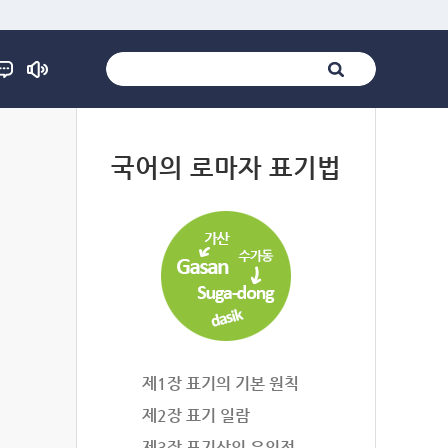
법
국어의 로마자 표기법
제1장 표기의 기본 원칙
제2장 표기 일람
제3장 표기상의 유의점