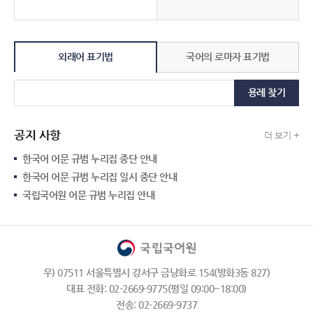
외래어 표기법
국어의 로마자 표기법
용례 찾기
공지 사항
더 보기 +
한국어 어문 규범 누리집 중단 안내
한국어 어문 규범 누리집 일시 중단 안내
국립국어원 어문 규범 누리집 안내
우) 07511 서울특별시 강서구 금낭화로 154(방화3동 827)
대표 전화: 02-2669-9775(평일 09:00~18:00)
전송: 02-2669-9737