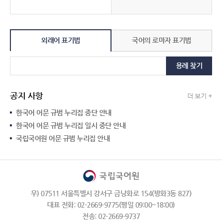
외래어 표기법
국어의 로마자 표기법
용례 찾기
공지 사항
더 보기 +
한국어 어문 규범 누리집 중단 안내
한국어 어문 규범 누리집 일시 중단 안내
국립국어원 어문 규범 누리집 안내
우) 07511 서울특별시 강서구 금낭화로 154(방화3동 827)
대표 전화: 02-2669-9775(평일 09:00~18:00)
전송: 02-2669-9737