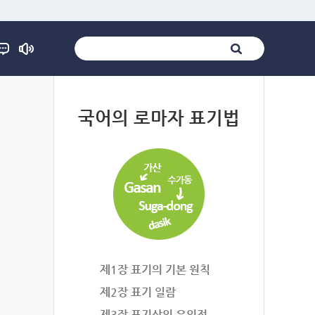
법
국어의 로마자 표기법
제1장 표기의 기본 원칙
제2장 표기 일람
제3장 표기상의 유의점