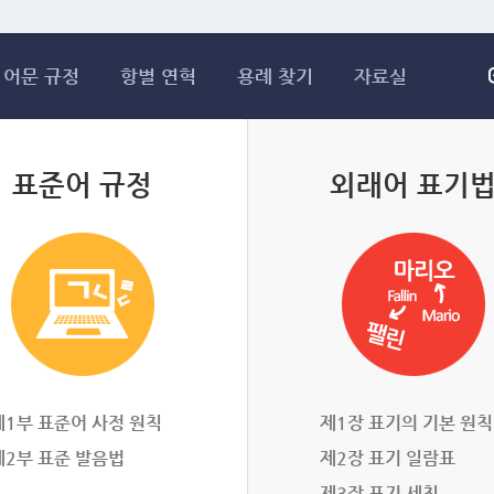
메인콘텐츠 바로가기
어문 규정
항별 연혁
용례 찾기
자료실
표준어 규정
외래어 표기
제1부 표준어 사정 원칙
제1장 표기의 기본 원칙
제2부 표준 발음법
제2장 표기 일람표
제3장 표기 세칙