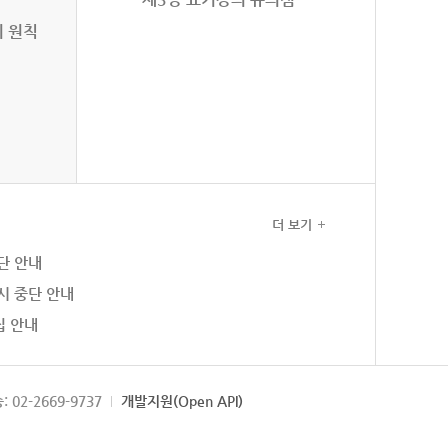
의 원칙
더 보기
단 안내
시 중단 안내
집 안내
: 02-2669-9737
개발지원(Open API)