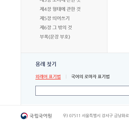
제4장 형태에 관한 것
제5장 띄어쓰기
제6장 그 밖의 것
부록(문장 부호)
용례 찾기
외래어 표기법
국어의 로마자 표기법
우) 07511 서울특별시 강서구 금낭화로 