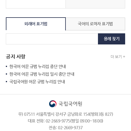
외래어 표기법
국어의 로마자 표기법
용례 찾기
공지 사항
더 보기 +
한국어 어문 규범 누리집 중단 안내
한국어 어문 규범 누리집 일시 중단 안내
국립국어원 어문 규범 누리집 안내
우) 07511 서울특별시 강서구 금낭화로 154(방화3동 827)
대표 전화: 02-2669-9775(평일 09:00~18:00)
전송: 02-2669-9737