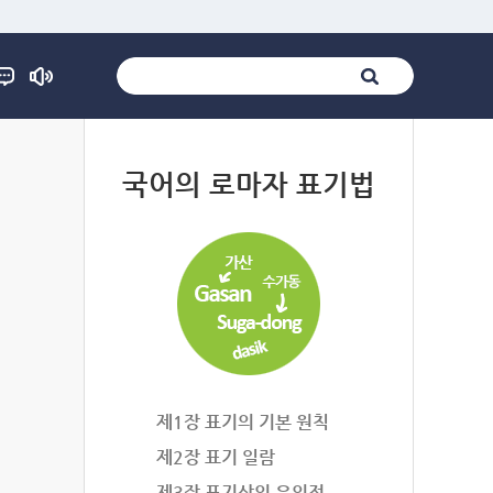
법
국어의 로마자 표기법
제1장 표기의 기본 원칙
제2장 표기 일람
제3장 표기상의 유의점