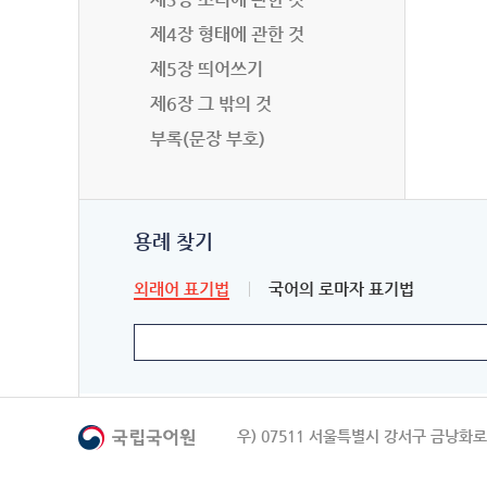
제4장 형태에 관한 것
제5장 띄어쓰기
제6장 그 밖의 것
부록(문장 부호)
용례 찾기
외래어 표기법
국어의 로마자 표기법
우) 07511 서울특별시 강서구 금낭화로 