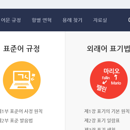
메인콘텐츠 바로가기
어문 규정
항별 연혁
용례 찾기
자료실
표준어 규정
외래어 표기
제1부 표준어 사정 원칙
제1장 표기의 기본 원칙
제2부 표준 발음법
제2장 표기 일람표
제3장 표기 세칙