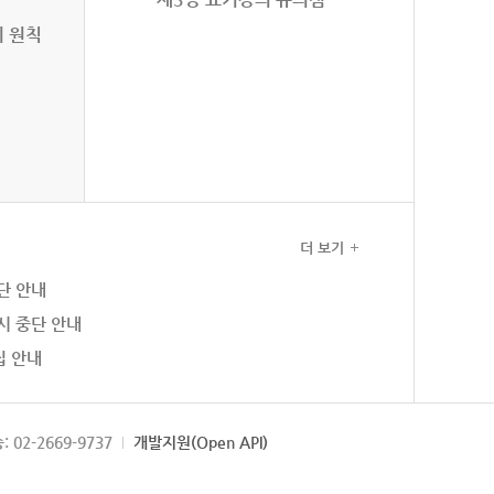
의 원칙
더 보기
단 안내
시 중단 안내
집 안내
: 02-2669-9737
개발지원(Open API)