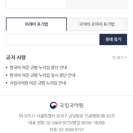
외래어 표기법
국어의 로마자 표기법
용례 찾기
공지 사항
더 보기 +
한국어 어문 규범 누리집 중단 안내
한국어 어문 규범 누리집 일시 중단 안내
국립국어원 어문 규범 누리집 안내
우) 07511 서울특별시 강서구 금낭화로 154(방화3동 827)
대표 전화: 02-2669-9775(평일 09:00~18:00)
전송: 02-2669-9737