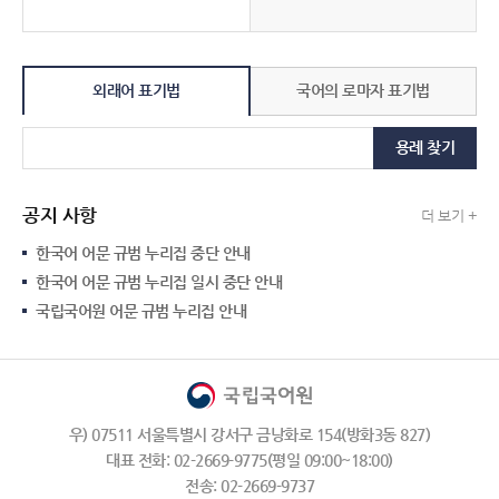
외래어 표기법
국어의 로마자 표기법
용례 찾기
공지 사항
더 보기 +
한국어 어문 규범 누리집 중단 안내
한국어 어문 규범 누리집 일시 중단 안내
국립국어원 어문 규범 누리집 안내
우) 07511 서울특별시 강서구 금낭화로 154(방화3동 827)
대표 전화: 02-2669-9775(평일 09:00~18:00)
전송: 02-2669-9737