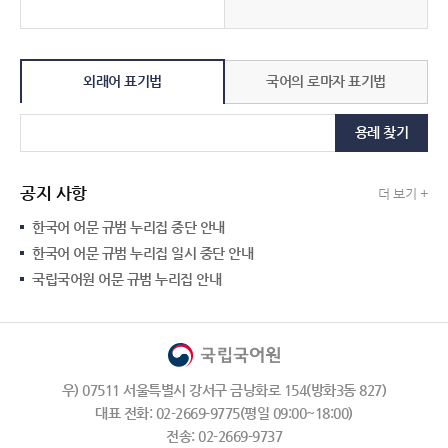
외래어 표기법
국어의 로마자 표기법
용례 찾기
공지 사항
더 보기 +
한국어 어문 규범 누리집 중단 안내
한국어 어문 규범 누리집 일시 중단 안내
국립국어원 어문 규범 누리집 안내
우) 07511 서울특별시 강서구 금낭화로 154(방화3동 827)
대표 전화: 02-2669-9775(평일 09:00~18:00)
전송: 02-2669-9737