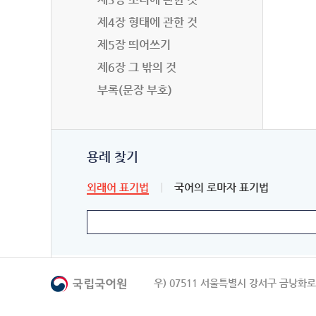
제4장 형태에 관한 것
제5장 띄어쓰기
제6장 그 밖의 것
부록(문장 부호)
용례 찾기
외래어 표기법
국어의 로마자 표기법
우) 07511 서울특별시 강서구 금낭화로 