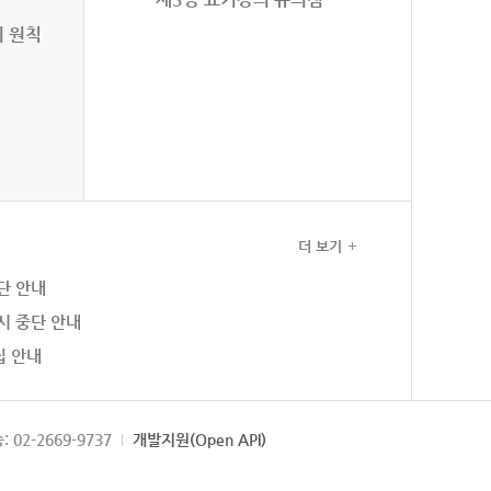
의 원칙
더 보기
단 안내
시 중단 안내
집 안내
: 02-2669-9737
개발지원(Open API)