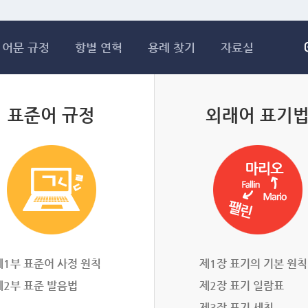
메인콘텐츠 바로가기
어문 규정
항별 연혁
용례 찾기
자료실
표준어 규정
외래어 표기
제1부 표준어 사정 원칙
제1장 표기의 기본 원칙
제2부 표준 발음법
제2장 표기 일람표
제3장 표기 세칙