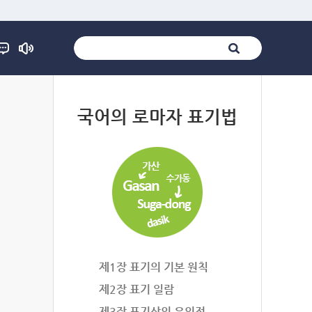
법
국어의 로마자 표기법
제1장 표기의 기본 원칙
제2장 표기 일람
제3장 표기상의 유의점