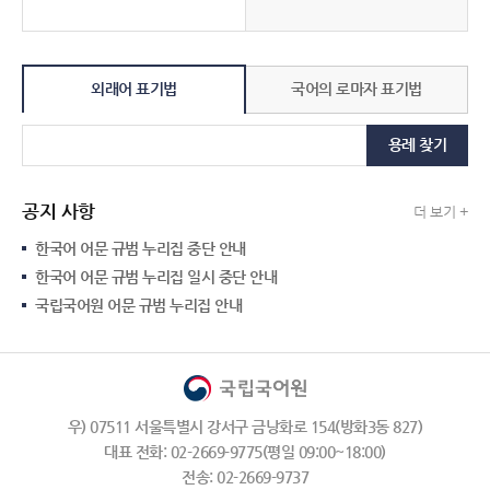
외래어 표기법
국어의 로마자 표기법
용례 찾기
공지 사항
더 보기 +
한국어 어문 규범 누리집 중단 안내
한국어 어문 규범 누리집 일시 중단 안내
국립국어원 어문 규범 누리집 안내
우) 07511 서울특별시 강서구 금낭화로 154(방화3동 827)
대표 전화: 02-2669-9775(평일 09:00~18:00)
전송: 02-2669-9737