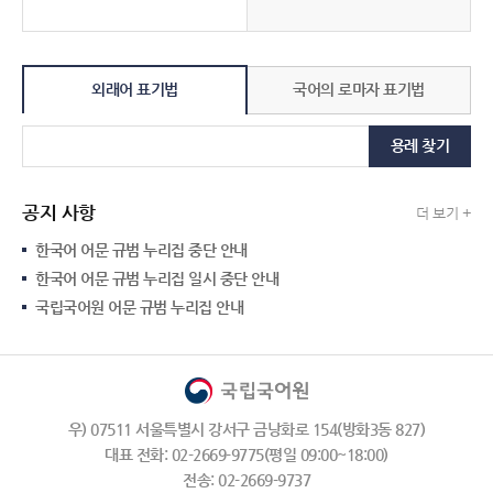
외래어 표기법
국어의 로마자 표기법
용례 찾기
공지 사항
더 보기 +
한국어 어문 규범 누리집 중단 안내
한국어 어문 규범 누리집 일시 중단 안내
국립국어원 어문 규범 누리집 안내
우) 07511 서울특별시 강서구 금낭화로 154(방화3동 827)
대표 전화: 02-2669-9775(평일 09:00~18:00)
전송: 02-2669-9737