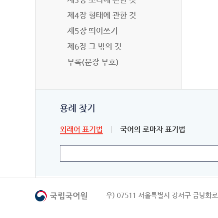
제4장 형태에 관한 것
제5장 띄어쓰기
제6장 그 밖의 것
부록(문장 부호)
용례 찾기
외래어 표기법
국어의 로마자 표기법
우) 07511 서울특별시 강서구 금낭화로 