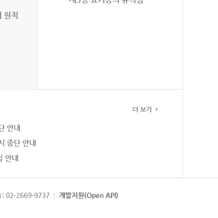
의 원칙
더 보기
단 안내
시 중단 안내
집 안내
: 02-2669-9737
개발지원(Open API)