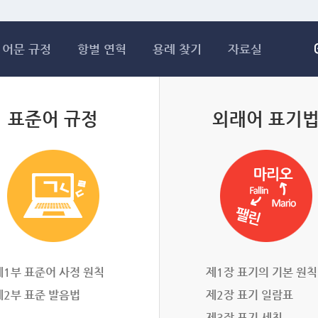
메인콘텐츠 바로가기
어문 규정
항별 연혁
용례 찾기
자료실
표준어 규정
외래어 표기
제1부 표준어 사정 원칙
제1장 표기의 기본 원칙
제2부 표준 발음법
제2장 표기 일람표
제3장 표기 세칙