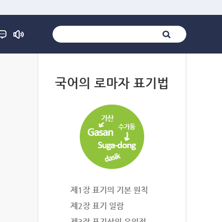
법
국어의 로마자 표기법
제1장 표기의 기본 원칙
제2장 표기 일람
제3장 표기상의 유의점