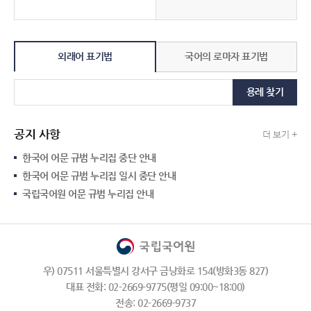
외래어 표기법
국어의 로마자 표기법
용례 찾기
공지 사항
더 보기 +
한국어 어문 규범 누리집 중단 안내
한국어 어문 규범 누리집 일시 중단 안내
국립국어원 어문 규범 누리집 안내
우) 07511 서울특별시 강서구 금낭화로 154(방화3동 827)
대표 전화: 02-2669-9775(평일 09:00~18:00)
전송: 02-2669-9737