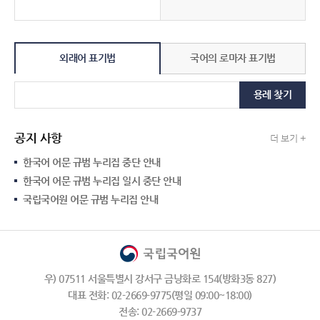
외래어 표기법
국어의 로마자 표기법
용례 찾기
공지 사항
더 보기 +
한국어 어문 규범 누리집 중단 안내
한국어 어문 규범 누리집 일시 중단 안내
국립국어원 어문 규범 누리집 안내
우) 07511 서울특별시 강서구 금낭화로 154(방화3동 827)
대표 전화: 02-2669-9775(평일 09:00~18:00)
전송: 02-2669-9737