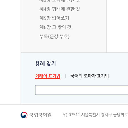
제4장 형태에 관한 것
제5장 띄어쓰기
제6장 그 밖의 것
부록(문장 부호)
용례 찾기
외래어 표기법
국어의 로마자 표기법
우) 07511 서울특별시 강서구 금낭화로 