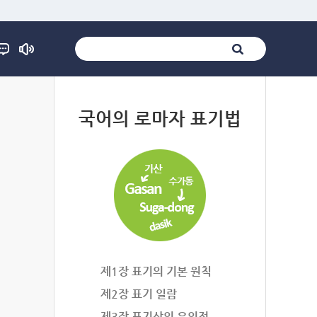
법
국어의 로마자 표기법
제1장 표기의 기본 원칙
제2장 표기 일람
제3장 표기상의 유의점