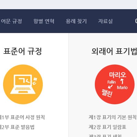
메인콘텐츠 바로가기
어문 규정
항별 연혁
용례 찾기
자료실
표준어 규정
외래어 표기
제1부 표준어 사정 원칙
제1장 표기의 기본 원칙
제2부 표준 발음법
제2장 표기 일람표
제3장 표기 세칙