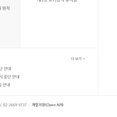
의 원칙
더 보기
단 안내
시 중단 안내
집 안내
: 02-2669-9737
개발지원(Open API)