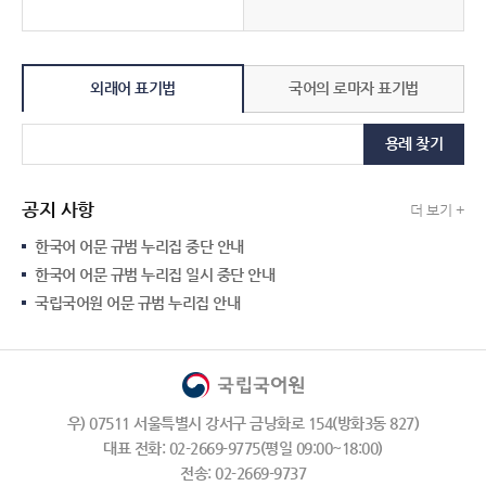
외래어 표기법
국어의 로마자 표기법
용례 찾기
공지 사항
더 보기 +
한국어 어문 규범 누리집 중단 안내
한국어 어문 규범 누리집 일시 중단 안내
국립국어원 어문 규범 누리집 안내
우) 07511 서울특별시 강서구 금낭화로 154(방화3동 827)
대표 전화: 02-2669-9775(평일 09:00~18:00)
전송: 02-2669-9737