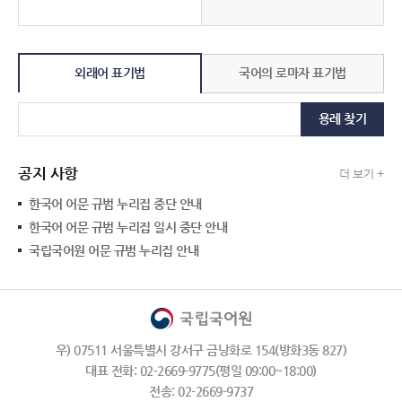
외래어 표기법
국어의 로마자 표기법
용례 찾기
공지 사항
더 보기 +
한국어 어문 규범 누리집 중단 안내
한국어 어문 규범 누리집 일시 중단 안내
국립국어원 어문 규범 누리집 안내
우) 07511 서울특별시 강서구 금낭화로 154(방화3동 827)
대표 전화: 02-2669-9775(평일 09:00~18:00)
전송: 02-2669-9737