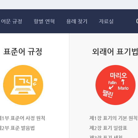
메인콘텐츠 바로가기
어문 규정
항별 연혁
용례 찾기
자료실
표준어 규정
외래어 표기
제1부 표준어 사정 원칙
제1장 표기의 기본 원칙
제2부 표준 발음법
제2장 표기 일람표
제3장 표기 세칙