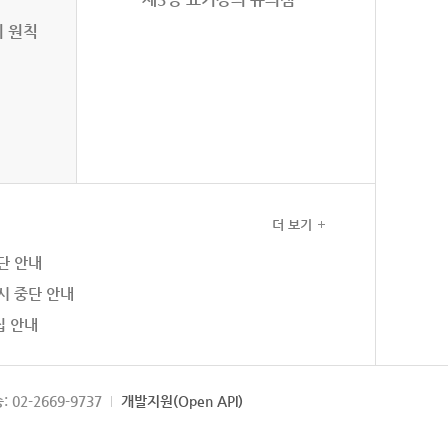
의 원칙
더 보기
단 안내
시 중단 안내
집 안내
: 02-2669-9737
개발지원(Open API)