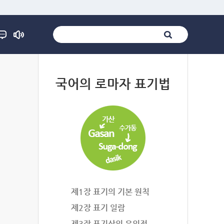
법
국어의 로마자 표기법
제1장 표기의 기본 원칙
제2장 표기 일람
제3장 표기상의 유의점