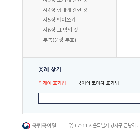
제4장 형태에 관한 것
제5장 띄어쓰기
제6장 그 밖의 것
부록(문장 부호)
용례 찾기
외래어 표기법
국어의 로마자 표기법
우) 07511 서울특별시 강서구 금낭화로 