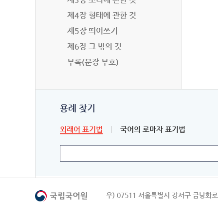
제4장 형태에 관한 것
제5장 띄어쓰기
제6장 그 밖의 것
부록(문장 부호)
용례 찾기
외래어 표기법
국어의 로마자 표기법
우) 07511 서울특별시 강서구 금낭화로 