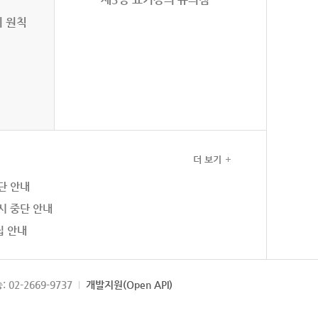
의 원칙
더 보기
단 안내
시 중단 안내
집 안내
: 02-2669-9737
개발지원(Open API)