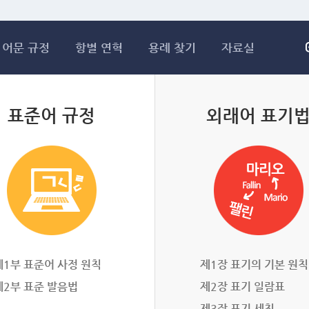
메인콘텐츠 바로가기
어문 규정
항별 연혁
용례 찾기
자료실
표준어 규정
외래어 표기
제1부 표준어 사정 원칙
제1장 표기의 기본 원칙
제2부 표준 발음법
제2장 표기 일람표
제3장 표기 세칙