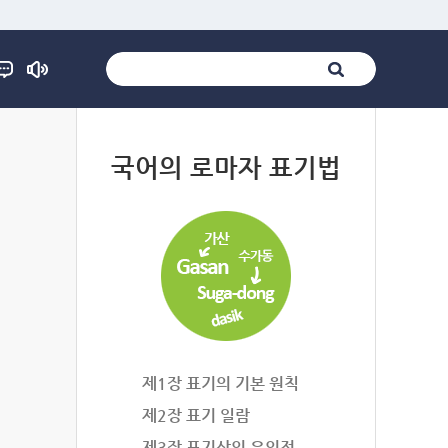
법
국어의 로마자 표기법
제1장 표기의 기본 원칙
제2장 표기 일람
제3장 표기상의 유의점