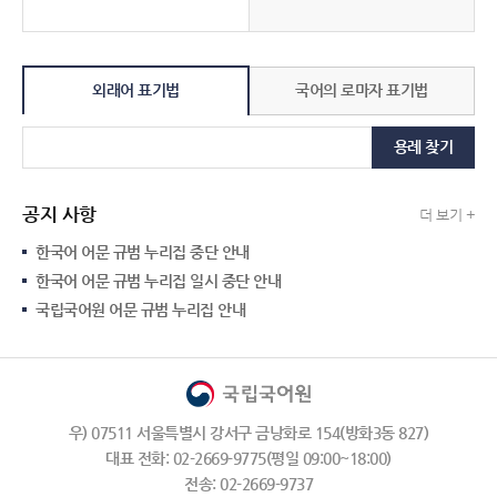
외래어 표기법
국어의 로마자 표기법
용례 찾기
공지 사항
더 보기 +
한국어 어문 규범 누리집 중단 안내
한국어 어문 규범 누리집 일시 중단 안내
국립국어원 어문 규범 누리집 안내
우) 07511 서울특별시 강서구 금낭화로 154(방화3동 827)
대표 전화: 02-2669-9775(평일 09:00~18:00)
전송: 02-2669-9737