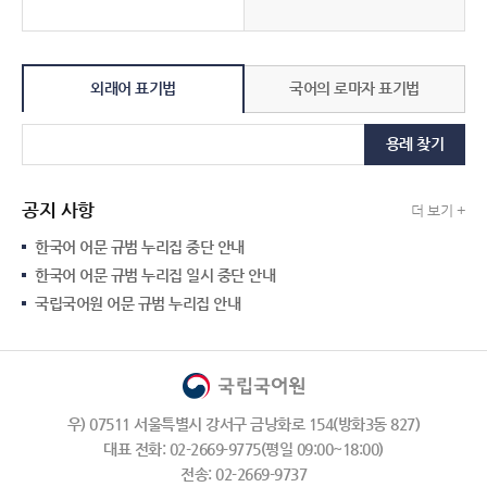
외래어 표기법
국어의 로마자 표기법
용례 찾기
공지 사항
더 보기 +
한국어 어문 규범 누리집 중단 안내
한국어 어문 규범 누리집 일시 중단 안내
국립국어원 어문 규범 누리집 안내
우) 07511 서울특별시 강서구 금낭화로 154(방화3동 827)
대표 전화: 02-2669-9775(평일 09:00~18:00)
전송: 02-2669-9737