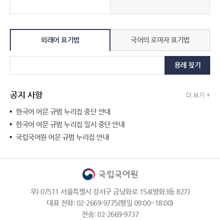
외래어 표기법
국어의 로마자 표기법
용례 찾기
공지 사항
더 보기 +
한국어 어문 규범 누리집 중단 안내
한국어 어문 규범 누리집 일시 중단 안내
국립국어원 어문 규범 누리집 안내
우) 07511 서울특별시 강서구 금낭화로 154(방화3동 827)
대표 전화: 02-2669-9775(평일 09:00~18:00)
전송: 02-2669-9737